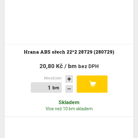
Hrana ABS ořech 22*2 28729 (280729)
20,80 Kč / bm
bez DPH
Množství
bm
bm
Skladem
Více než 10 bm skladem