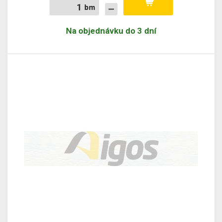
bm
bm
Na objednávku do 3 dní