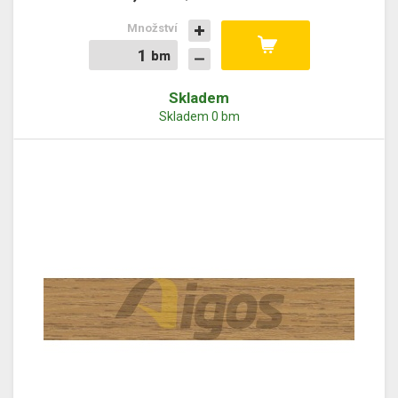
Množství
bm
bm
Skladem
Skladem 0 bm