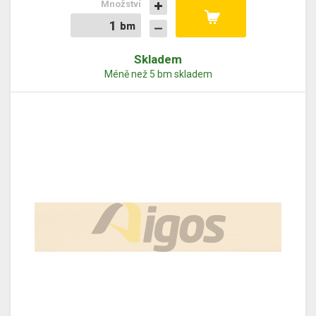
Množství
bm
bm
Skladem
Méně než 5 bm skladem