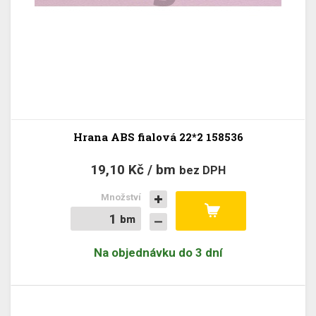
Hrana ABS fialová 22*2 158536
19,10 Kč / bm
bez DPH
Množství
bm
bm
Na objednávku do 3 dní