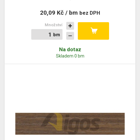
20,09 Kč / bm
bez DPH
Množství
bm
bm
Na dotaz
Skladem 0 bm