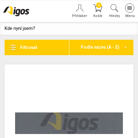
0
Tog
navi
Hledej
Kde nyní jsem?
Podle názvu (A - Z)
Filtrovat