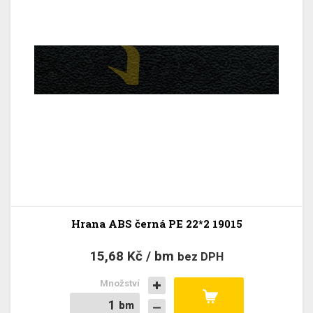
Hrana ABS černá PE 22*2 19015
15,68 Kč / bm
bez DPH
Množství
bm
bm