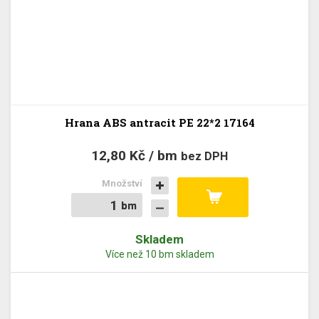
Hrana ABS antracit PE 22*2 17164
12,80 Kč / bm
bez DPH
Množství
bm
bm
Skladem
Více než 10 bm skladem