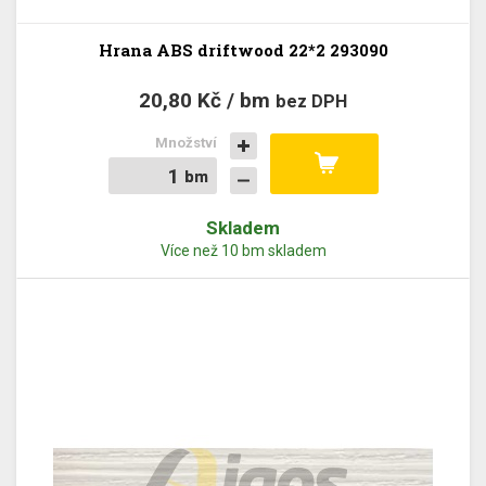
Hrana ABS driftwood 22*2 293090
20,80 Kč / bm
bez DPH
Množství
bm
bm
Skladem
Více než 10 bm skladem