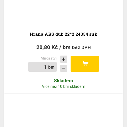
Hrana ABS dub 22*2 24354 suk
20,80 Kč / bm
bez DPH
Množství
bm
bm
Skladem
Více než 10 bm skladem