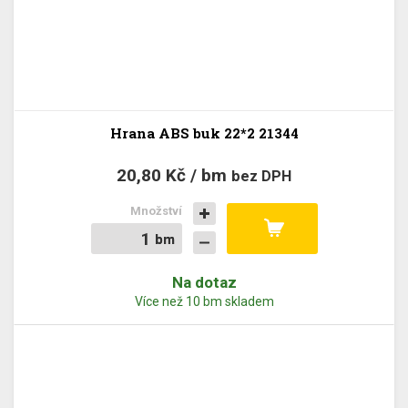
Hrana ABS buk 22*2 21344
20,80 Kč / bm
bez DPH
Množství
bm
bm
Na dotaz
Více než 10 bm skladem