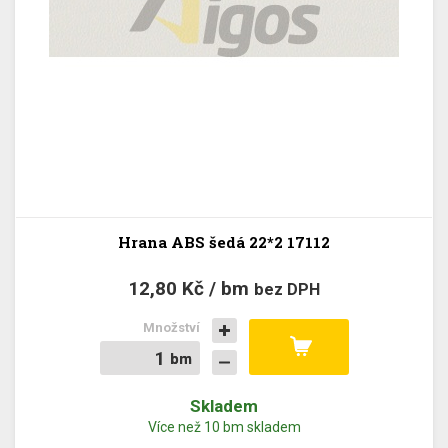
Hrana ABS šedá 22*2 17112
12,80 Kč / bm
bez DPH
Množství
bm
bm
Skladem
Více než 10 bm skladem