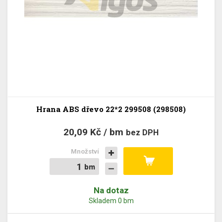
Hrana ABS dřevo 22*2 299508 (298508)
20,09 Kč / bm
bez DPH
Množství
bm
bm
Na dotaz
Skladem 0 bm