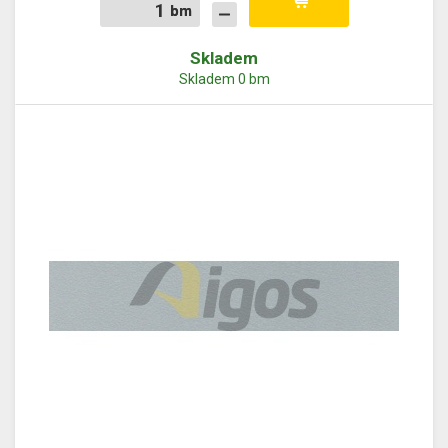
bm
bm
Skladem
Skladem 0 bm