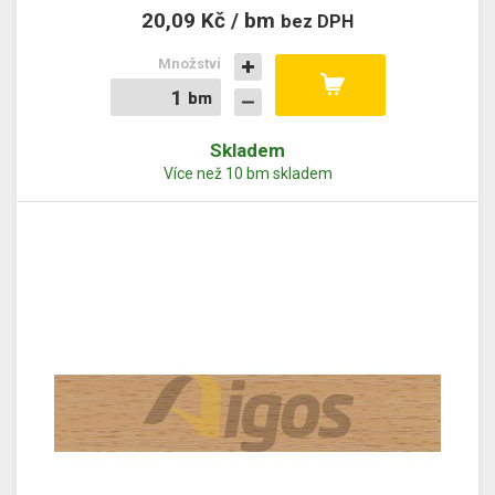
20,09 Kč / bm
bez DPH
Množství
bm
bm
Skladem
Více než 10 bm skladem