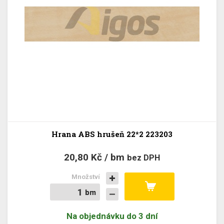
Hrana ABS hrušeň 22*2 223203
20,80 Kč / bm
bez DPH
Množství
bm
bm
Na objednávku do 3 dní