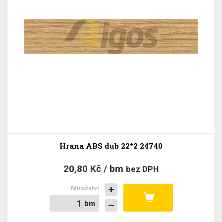
Hrana ABS dub 22*2 24740
20,80 Kč / bm
bez DPH
Množství
bm
bm