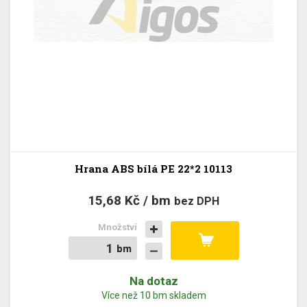
Hrana ABS bílá PE 22*2 10113
15,68 Kč / bm
bez DPH
Množství
bm
bm
Na dotaz
Více než 10 bm skladem