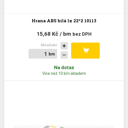
Hrana ABS bílá lx 22*2 10113
15,68 Kč / bm
bez DPH
Množství
bm
bm
Na dotaz
Více než 10 bm skladem