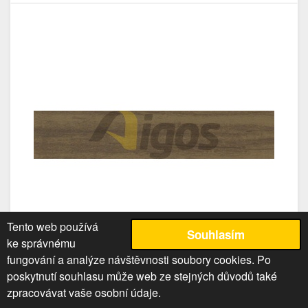
Tento web používá
Souhlasím
ke správnému
fungování a analýze návštěvnosti soubory cookies. Po
poskytnutí souhlasu může web ze stejných důvodů také
Hrana ABS švestka 22*2 228955
zpracovávat vaše osobní údaje.