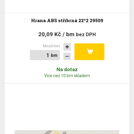
Hrana ABS stříbrná 22*2 29509
20,09 Kč / bm
bez DPH
Množství
bm
bm
Na dotaz
Více než 10 bm skladem