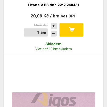
Hrana ABS dub 22*2 248431
20,09 Kč / bm
bez DPH
Množství
bm
bm
Skladem
Více než 10 bm skladem