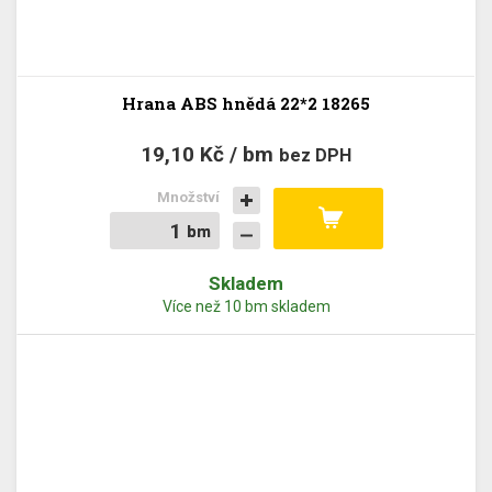
Hrana ABS hnědá 22*2 18265
19,10 Kč / bm
bez DPH
Množství
bm
bm
Skladem
Více než 10 bm skladem