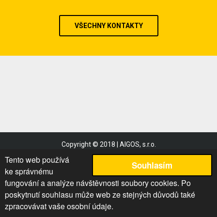
VŠECHNY KONTAKTY
Copyright © 2018 | AIGOS, s.r.o.
Obchodní podmínky
Tento web používá
Souhlasím
Reklamační řád
ke správnému
Podmínky užití
fungování a analýze návštěvnosti soubory cookies. Po
poskytnutí souhlasu může web ze stejných důvodů také
Mapa stránek
zpracovávat vaše osobní údaje.