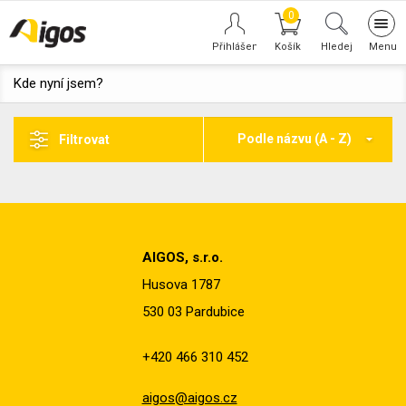
0
Tog
navi
Hledej
Kde nyní jsem?
Podle názvu (A - Z)
Filtrovat
AIGOS, s.r.o.
Husova 1787
530 03 Pardubice
+420 466 310 452
aigos@aigos.cz