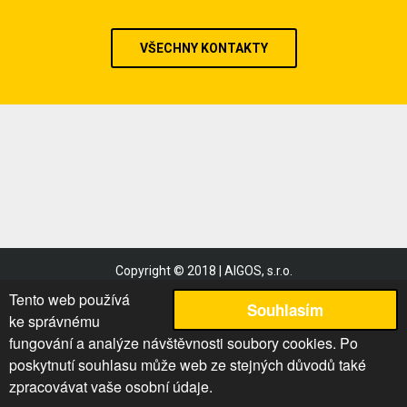
VŠECHNY KONTAKTY
Copyright © 2018 | AIGOS, s.r.o.
Obchodní podmínky
Tento web používá
Souhlasím
Reklamační řád
ke správnému
Podmínky užití
fungování a analýze návštěvnosti soubory cookies. Po
poskytnutí souhlasu může web ze stejných důvodů také
Mapa stránek
zpracovávat vaše osobní údaje.