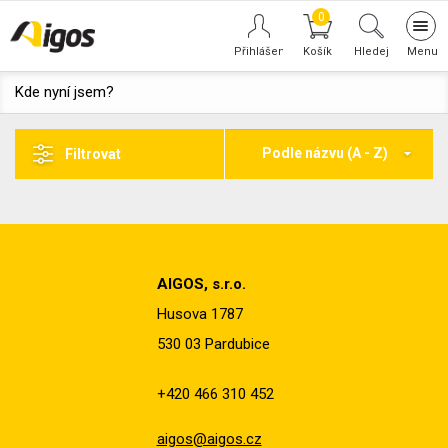
0
Tog
navi
Hledej
Kde nyní jsem?
Podle názvu (A - Z)
Filtrovat
AIGOS, s.r.o.
Husova 1787
530 03 Pardubice
+420 466 310 452
aigos@aigos.cz