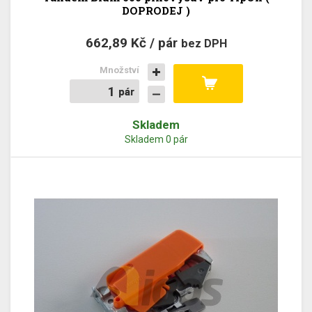
DOPRODEJ )
662,89 Kč / pár
bez DPH
Množství
pár
pár
Skladem
Skladem 0 pár