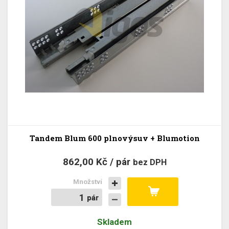
Tandem Blum 600 plnovýsuv + Blumotion
862,00 Kč / pár
bez DPH
Množství
pár
pár
Skladem