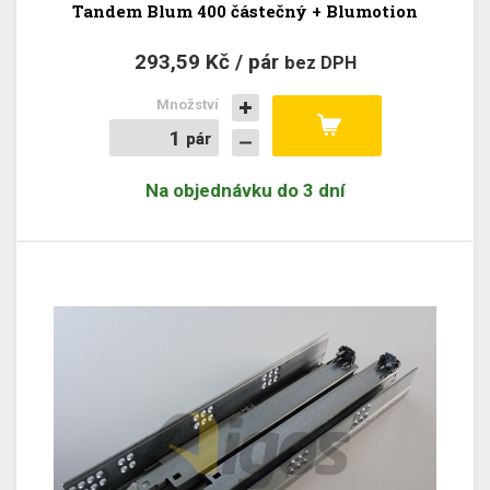
Tandem Blum 400 částečný + Blumotion
293,59 Kč / pár
bez DPH
Množství
pár
pár
Na objednávku do 3 dní