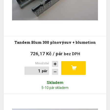
Tandem Blum 300 plnovýsuv + blumotion
726,17 Kč / pár
bez DPH
Množství
pár
pár
Skladem
5-10 pár skladem