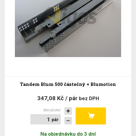
Tandem Blum 500 částečný + Blumotion
347,08 Kč / pár
bez DPH
Množství
pár
pár
Na objednávku do 3 dní