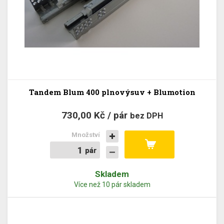
Tandem Blum 400 plnovýsuv + Blumotion
730,00 Kč / pár
bez DPH
Množství
pár
pár
Skladem
Více než 10 pár skladem