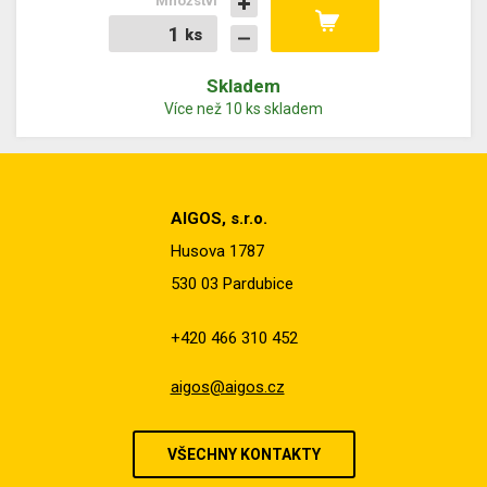
Množství
ks
ks
Skladem
Více než 10 ks skladem
AIGOS, s.r.o.
Husova 1787
530 03 Pardubice
+420 466 310 452
aigos@aigos.cz
VŠECHNY KONTAKTY