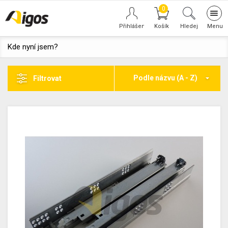
0
Tog
navi
Hledej
Kde nyní jsem?
Podle názvu (A - Z)
Filtrovat