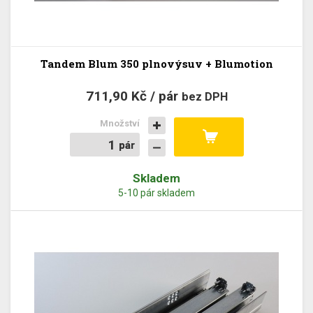
Tandem Blum 350 plnovýsuv + Blumotion
711,90 Kč / pár
bez DPH
Množství
pár
pár
Skladem
5-10 pár skladem