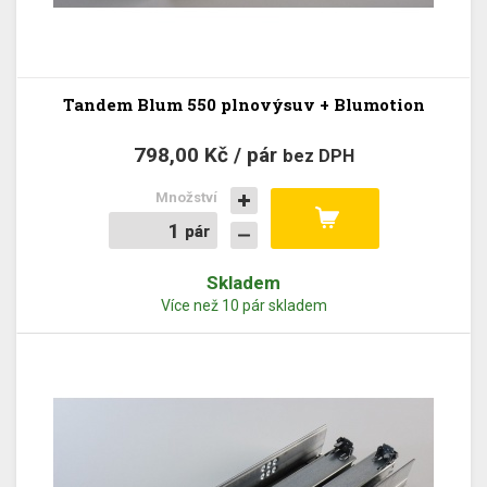
Tandem Blum 550 plnovýsuv + Blumotion
798,00 Kč / pár
bez DPH
Množství
pár
pár
Skladem
Více než 10 pár skladem