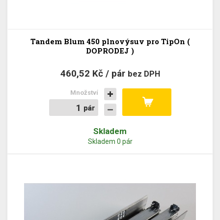
Tandem Blum 450 plnovýsuv pro TipOn (
DOPRODEJ )
460,52 Kč / pár
bez DPH
Množství
pár
pár
Skladem
Skladem 0 pár