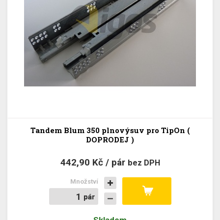
Tandem Blum 350 plnovýsuv pro TipOn (
DOPRODEJ )
442,90 Kč / pár
bez DPH
Množství
pár
pár