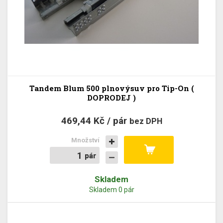
Tandem Blum 500 plnovýsuv pro Tip-On (
DOPRODEJ )
469,44 Kč / pár
bez DPH
Množství
pár
pár
Skladem
Skladem 0 pár