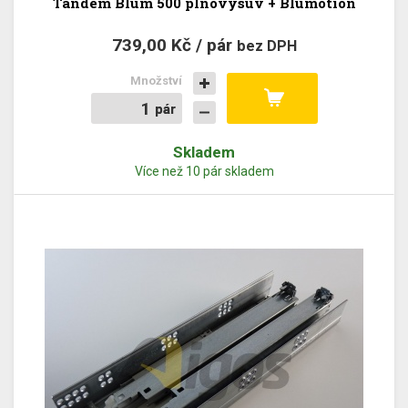
Tandem Blum 500 plnovýsuv + Blumotion
739,00 Kč / pár
bez DPH
Množství
pár
pár
Skladem
Více než 10 pár skladem