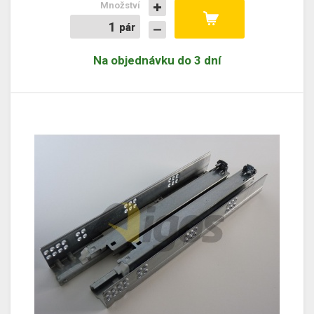
Množství
pár
pár
Na objednávku do 3 dní