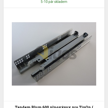
5-10 pár skladem
Tandem Blum 600 plnovýsuv pro TipOn (