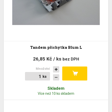
Tandem příchytka Blum L
26,85 Kč / ks
bez DPH
Množství
ks
ks
Skladem
Více než 10 ks skladem