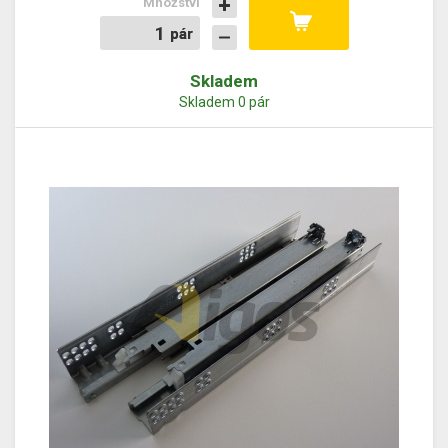
Množství
pár
pár
Skladem
Skladem 0 pár