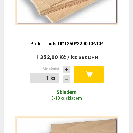
Překl.t.buk 10*1250*2200 CP/CP
1 352,00 Kč / ks
bez DPH
Množství
ks
ks
Skladem
5-10 ks skladem