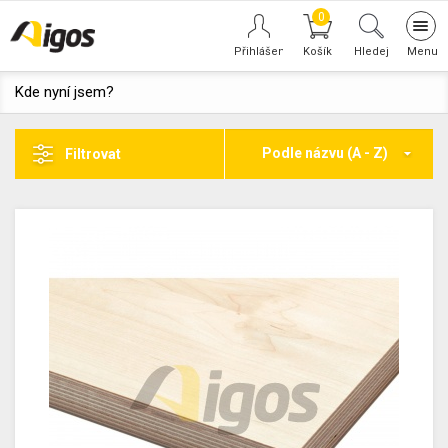
0
Tog
navi
Hledej
Kde nyní jsem?
Podle názvu (A - Z)
Filtrovat