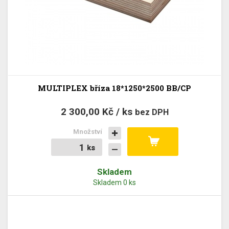
MULTIPLEX bříza 18*1250*2500 BB/CP
2 300,00 Kč / ks
bez DPH
Množství
ks
ks
Skladem
Skladem 0 ks