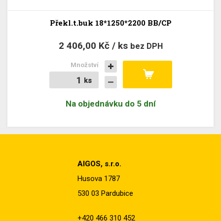
Překl.t.buk 18*1250*2200 BB/CP
2 406,00 Kč / ks
bez DPH
Množství
ks
ks
Na objednávku do 5 dní
AIGOS, s.r.o.
Husova 1787
530 03 Pardubice
+420 466 310 452