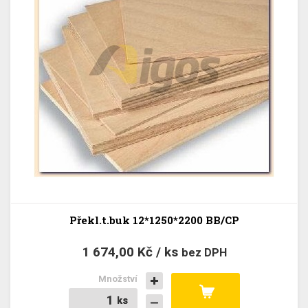
Překl.t.buk 12*1250*2200 BB/CP
1 674,00 Kč / ks
bez DPH
Množství
ks
ks