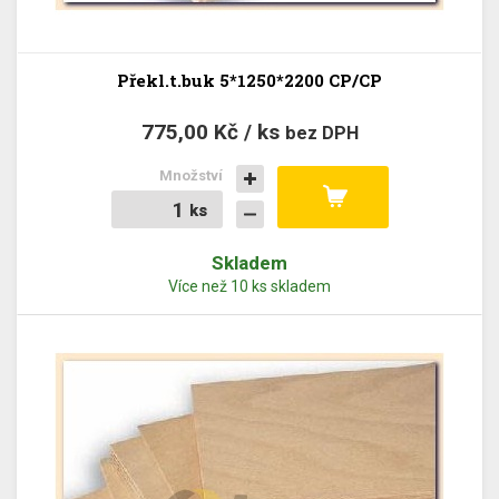
Překl.t.buk 5*1250*2200 CP/CP
775,00 Kč / ks
bez DPH
Množství
ks
ks
Skladem
Více než 10 ks skladem