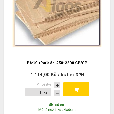
Překl.t.buk 8*1250*2200 CP/CP
1 114,00 Kč / ks
bez DPH
Množství
ks
ks
Skladem
Méně než 5 ks skladem