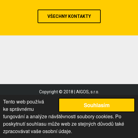
VŠECHNY KONTAKTY
Copyright © 2018 | AIGOS, s.r.o.
Obchodní podmínky
Tento web používá
Souhlasím
Reklamační řád
ke správnému
Podmínky užití
fungování a analýze návštěvnosti soubory cookies. Po
poskytnutí souhlasu může web ze stejných důvodů také
Mapa stránek
zpracovávat vaše osobní údaje.