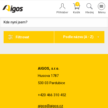
0
Tog
navi
Hledej
Kde nyní jsem?
Podle názvu (A - Z)
Filtrovat
AIGOS, s.r.o.
Husova 1787
530 03 Pardubice
+420 466 310 452
aigos@aigos.cz