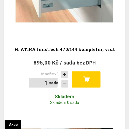
H. ATIRA InnoTech 470/144 kompletní, vrut
895,00 Kč / sada
bez DPH
Množství
sada
sada
Skladem
Skladem 0 sada
Akce