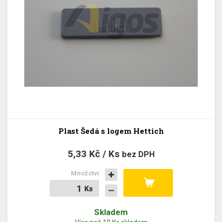
Plast Šedá s logem Hettich
5,33 Kč / Ks
bez DPH
Množství
Ks
Ks
Skladem