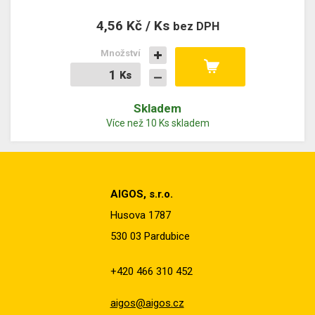
4,56 Kč / Ks
bez DPH
Množství
Ks
Ks
Skladem
Více než 10 Ks skladem
AIGOS, s.r.o.
Husova 1787
530 03 Pardubice
+420 466 310 452
aigos@aigos.cz