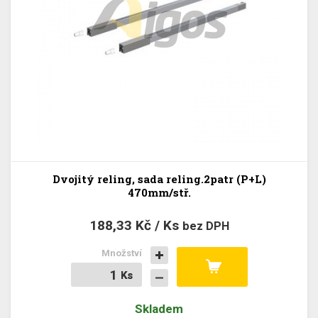
Dvojitý reling, sada reling.2patr (P+L)
470mm/stř.
188,33 Kč / Ks
bez DPH
Množství
Ks
Ks
Skladem