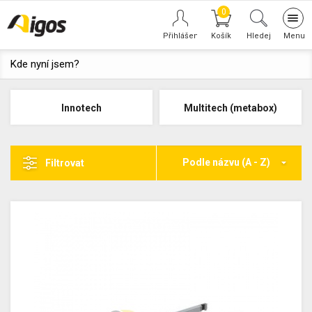
0
Tog
navi
Hledej
Kde nyní jsem?
Innotech
Multitech (metabox)
Podle názvu (A - Z)
Filtrovat