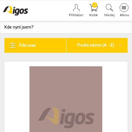
0
Tog
navi
Hledej
Kde nyní jsem?
Podle názvu (A - Z)
Filtrovat