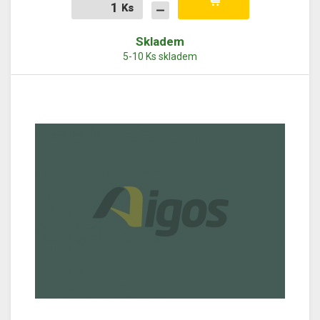
Ks
Ks
Skladem
5-10 Ks skladem