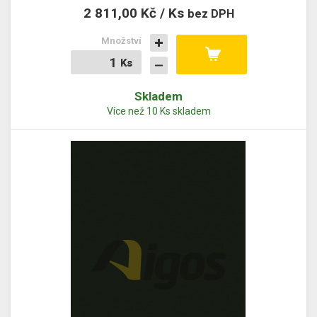
2 811,00 Kč / Ks
bez DPH
Množství
Ks
Ks
Skladem
Více než 10 Ks skladem