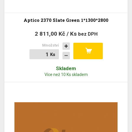
Aptico 2370 Slate Green 1*1300*2800
2 811,00 Kč / Ks
bez DPH
Množství
Ks
Ks
Skladem
Více než 10 Ks skladem