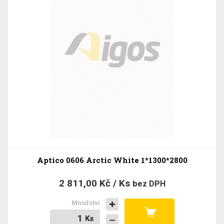
Aptico 0606 Arctic White 1*1300*2800
2 811,00 Kč / Ks
bez DPH
Množství
Ks
Ks