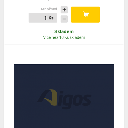
Množství
Ks
Ks
Skladem
Více než 10 Ks skladem