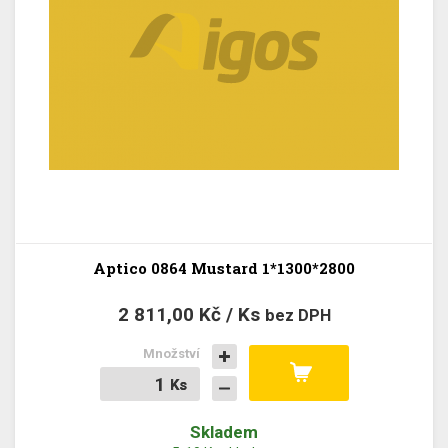
Aptico 0864 Mustard 1*1300*2800
2 811,00 Kč / Ks
bez DPH
Množství
Ks
Ks
Skladem