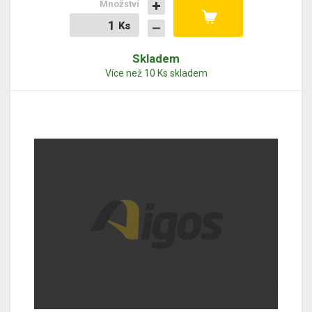
Množství
Ks
Ks
Skladem
Více než 10 Ks skladem