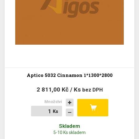
Aptico 5032 Cinnamon 1*1300*2800
2 811,00 Kč / Ks
bez DPH
Množství
Ks
Ks
Skladem
5-10 Ks skladem