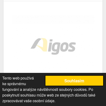
Tento web používá
Souhlasím
ke správnému
fungování a analýze návštěvnosti soubory cookies. Po
poskytnutí souhlasu může web ze stejných důvodů také
Laminát Arctic WHITE 0606 FH 1*1300*2800
zpracovávat vaše osobní údaje.
Standard