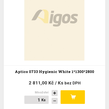
Aptico 0733 Hygienic White 1*1300*2800
2 811,00 Kč / Ks
bez DPH
Množství
Ks
Ks