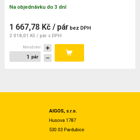
Na objednávku do 3 dní
1 667,78 Kč / pár
bez DPH
2 018,01 Kč / pár
s DPH
Množství
pár
pár
AIGOS, s.r.o.
Husova 1787
530 03 Pardubice