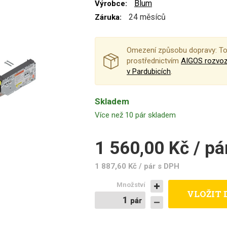
Blum
Výrobce:
24 měsíců
Záruka:
Omezení způsobu dopravy: To
prostřednictvím
AIGOS rozvo
v Pardubicích
.
Skladem
Více než 10 pár skladem
1 560,00 Kč / pá
1 887,60 Kč / pár
s DPH
Množství
VLOŽIT 
pár
pár