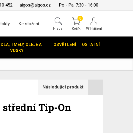
10 452
aigos@aigos.cz
Po - Pa: 7:30 - 16:00
0
takty
Ke stažení
Hledej
IDLA, TMELY, OLEJE A
OSVĚTLENÍ
OSTATNÍ
VOSKY
Následující produkt
střední Tip-On