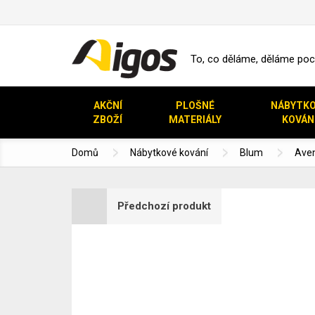
To, co děláme, děláme pocti
AKČNÍ
PLOŠNÉ
NÁBYTK
ZBOŽÍ
MATERIÁLY
KOVÁN
Domů
Nábytkové kování
Blum
Ave
Předchozí produkt