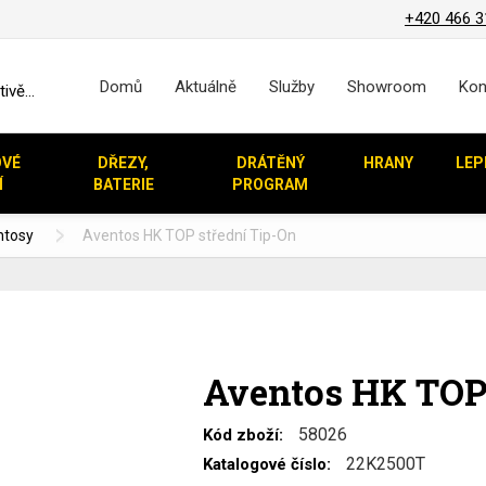
+420 466 3
Domů
Aktuálně
Služby
Showroom
Kon
vě...
OVÉ
DŘEZY,
DRÁTĚNÝ
HRANY
LEP
Í
BATERIE
PROGRAM
ntosy
Aventos HK TOP střední Tip-On
Aventos HK TOP 
58026
Kód zboží:
22K2500T
Katalogové číslo: