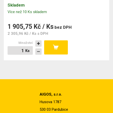
Skladem
Více než 10 Ks skladem
1 905,75 Kč / Ks
bez DPH
2 305,96 Kč / Ks
s DPH
Množství
Ks
Ks
AIGOS, s.r.o.
Husova 1787
530 03 Pardubice