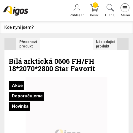
0
Tog
navi
Hledej
Kde nyní jsem?
Předchozí
Následující
produkt
produkt
Bílá arktická 0606 FH/FH
18*2070*2800 Star Favorit
Akce
Doporučujeme
Novinka