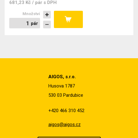
681,23 Kč / pár
s DPH
Množství
pár
pár
AIGOS, s.r.o.
Husova 1787
530 03 Pardubice
+420 466 310 452
aigos@aigos.cz