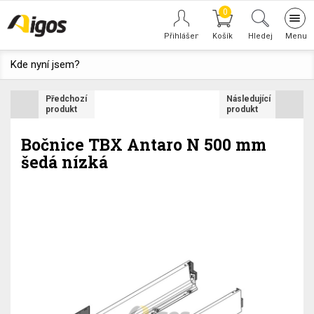
0
Tog
navi
Hledej
Kde nyní jsem?
Předchozí
Následující
produkt
produkt
Bočnice TBX Antaro N 500 mm
šedá nízká