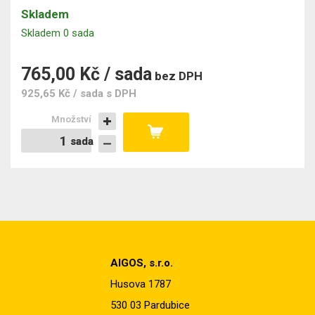
Skladem
Skladem 0 sada
765,00 Kč / sada
bez DPH
925,65 Kč / sada
s DPH
Množství
sada
sada
AIGOS, s.r.o.
Husova 1787
530 03 Pardubice