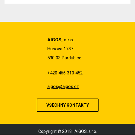
NÁZEV PARAMETRU
HODNOTA
síla
18,6
mm
AIGOS, s.r.o.
šířka
2070
mm
Husova 1787
délka
2800
mm
530 03 Pardubice
povrchová struktura
ST28
+420 466 310 452
aigos@aigos.cz
VŠECHNY KONTAKTY
Copyright © 2018 | AIGOS, s.r.o.