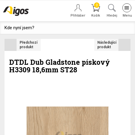
0
Tog
navi
Hledej
Kde nyní jsem?
Předchozí
Následující
produkt
produkt
DTDL Dub Gladstone pískový
H3309 18,6mm ST28