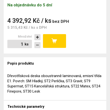
Na objednávku do 5 dní
4 392,92 Kč / ks
bez DPH
5 315,43 Kč / ks
s DPH
Množství
ks
ks
Popis produktu
Dřevotřísková deska oboustranně laminovaná, emisní třída
E1. Povrch: SM Hladký, ST2 Perlička, ST3 Gravír, ST9
Supermat, ST15 Kancelářská struktura, ST22 Matex, ST24
Finepore, ST30 Lesk
Technické parametry