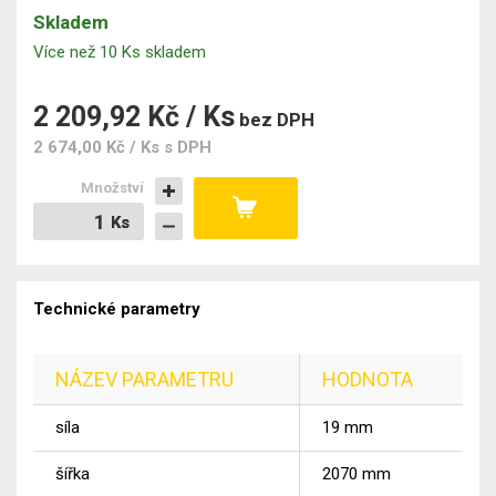
Skladem
Více než 10 Ks skladem
2 209,92 Kč / Ks
bez DPH
2 674,00 Kč / Ks
s DPH
Množství
Ks
Ks
Technické parametry
NÁZEV PARAMETRU
HODNOTA
síla
19
mm
šířka
2070
mm