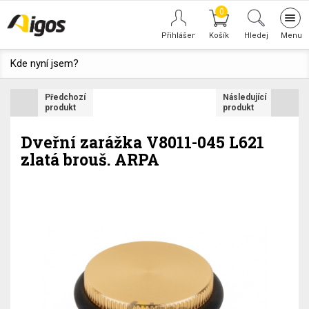
0
Tog
navi
Hledej
Kde nyní jsem?
Předchozí
Následující
produkt
produkt
Dveřní zarážka V8011-045 L621
zlatá brouš. ARPA