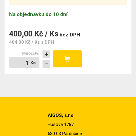
Na objednávku do 10 dní
400,00 Kč / Ks
bez DPH
484,00 Kč / Ks
s DPH
Množství
Ks
Ks
AIGOS, s.r.o.
Husova 1787
530 03 Pardubice