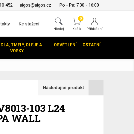
10 452
aigos@aigos.cz
Po - Pa: 7:30 - 16:00
0
takty
Ke stažení
Hledej
IDLA, TMELY, OLEJE A
OSVĚTLENÍ
OSTATNÍ
VOSKY
Následující produkt
V8013-103 L24
RPA WALL