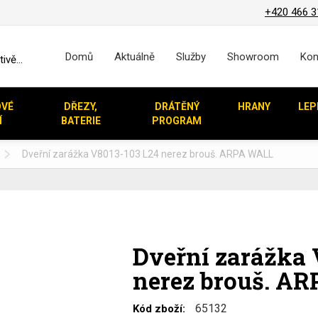
+420 466 3
Domů
Aktuálně
Služby
Showroom
Kon
vě...
OVÉ
DŘEZY,
DRÁTĚNÝ
HRANY
LEP
Í
BATERIE
PROGRAM
Dveřní zarážka V8013-103 L24 nerez brouš. ARPA WALL
Dveřní zarážka 
nerez brouš. A
65132
Kód zboží: