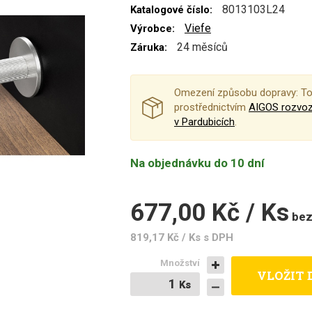
8013103L24
Katalogové číslo:
Viefe
Výrobce:
24 měsíců
Záruka:
Omezení způsobu dopravy: To
prostřednictvím
AIGOS rozvo
v Pardubicích
.
Na objednávku do 10 dní
677,00 Kč / Ks
be
819,17 Kč / Ks
s DPH
Množství
VLOŽIT 
Ks
Ks