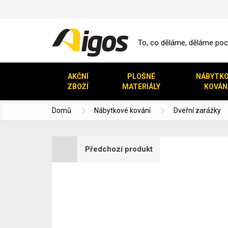
To, co děláme, děláme pocti
AKČNÍ
PLOŠNÉ
NÁBYTK
ZBOŽÍ
MATERIÁLY
KOVÁN
Domů
Nábytkové kování
Dveřní zarážky
Předchozí produkt