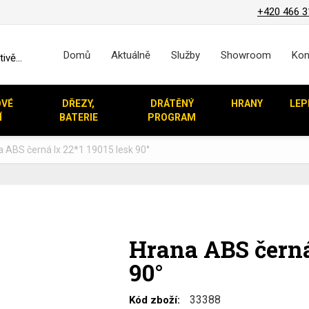
+420 466 3
Domů
Aktuálně
Služby
Showroom
Kon
vě...
OVÉ
DŘEZY,
DRÁTĚNÝ
HRANY
LEP
Í
BATERIE
PROGRAM
 ABS černá lx 22*1 19015 lesk 90°
Hrana ABS černá 
90°
33388
Kód zboží: