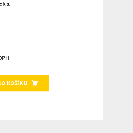
 k.s.
 DPH
DO KOŠÍKU