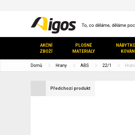
To, co děláme, děláme pocti
AKČNÍ
PLOŠNÉ
NÁBYTK
ZBOŽÍ
MATERIÁLY
KOVÁN
Domů
Hrany
ABS
22/1
Hrana
Předchozí produkt