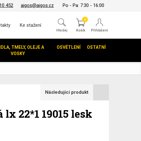
10 452
aigos@aigos.cz
Po - Pa: 7:30 - 16:00
0
takty
Ke stažení
Hledej
IDLA, TMELY, OLEJE A
OSVĚTLENÍ
OSTATNÍ
VOSKY
Následující produkt
lx 22*1 19015 lesk