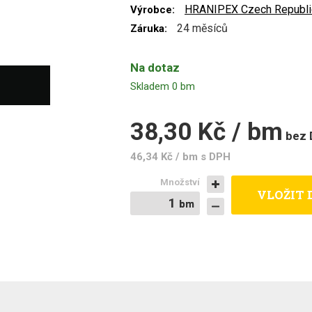
HRANIPEX Czech Republic
Výrobce:
24 měsíců
Záruka:
Na dotaz
Skladem 0 bm
38,30 Kč / bm
bez
46,34 Kč / bm
s DPH
Množství
VLOŽIT 
bm
bm