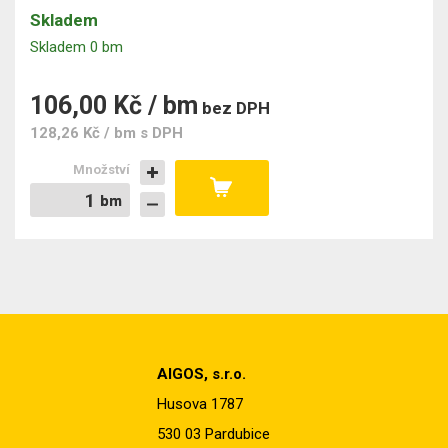
Skladem
Skladem 0 bm
106,00 Kč / bm
bez DPH
128,26 Kč / bm
s DPH
Množství
bm
bm
AIGOS, s.r.o.
Husova 1787
530 03 Pardubice