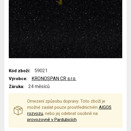
59021
Kód zboží:
KRONOSPAN CR s.r.o.
Výrobce:
24 měsíců
Záruka:
Omezení způsobu dopravy: Toto zboží je
možné zaslat pouze prostřednictvím
AIGOS
rozvozu
, nebo jej odebrat osobně na
provozovně v Pardubicích
.