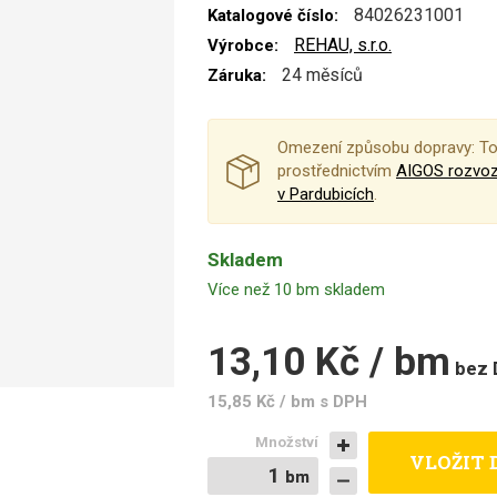
84026231001
Katalogové číslo:
REHAU, s.r.o.
Výrobce:
24 měsíců
Záruka:
Omezení způsobu dopravy: To
prostřednictvím
AIGOS rozvo
v Pardubicích
.
Skladem
Více než 10 bm skladem
13,10 Kč / bm
bez
15,85 Kč / bm
s DPH
Množství
VLOŽIT 
bm
bm