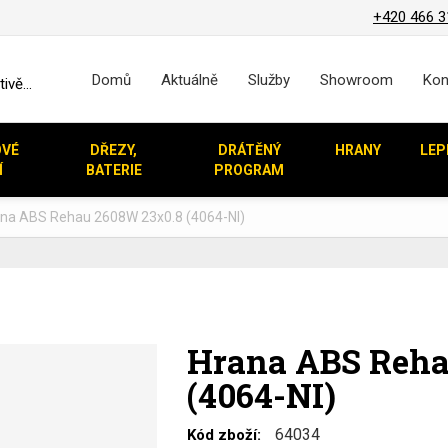
+420 466 3
Domů
Aktuálně
Služby
Showroom
Kon
vě...
OVÉ
DŘEZY,
DRÁTĚNÝ
HRANY
LEP
Í
BATERIE
PROGRAM
na ABS Rehau 2608W 23x0.8 (4064-NI)
Hrana ABS Reha
(4064-NI)
64034
Kód zboží: