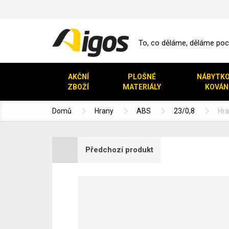
To, co děláme, děláme pocti
AKČNÍ
PLOŠNÉ
NÁBYTK
ZBOŽÍ
MATERIÁLY
KOVÁN
Domů
Hrany
ABS
23/0,8
Hra
Předchozí produkt