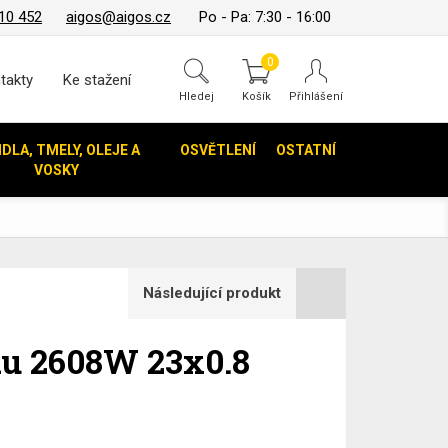
10 452
aigos@aigos.cz
Po - Pa: 7:30 - 16:00
0
takty
Ke stažení
Hledej
IDLA, TMELY, OLEJE A
OSVĚTLENÍ
OSTATNÍ
VOSKY
Následující produkt
u 2608W 23x0.8