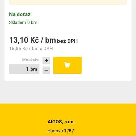
Na dotaz
Skladem 0 bm
13,10 Kč / bm
bez DPH
15,85 Kč / bm
s DPH
Množství
bm
bm
AIGOS, s.r.o.
Husova 1787