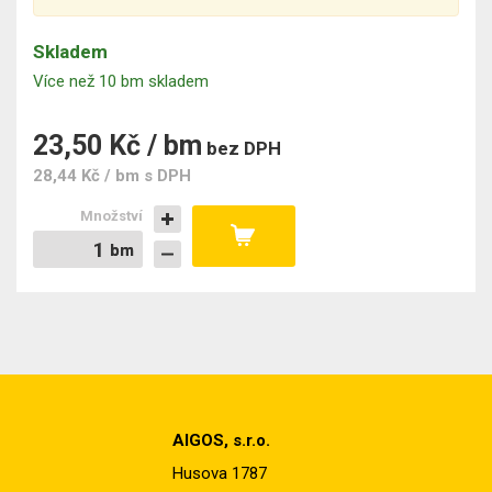
Skladem
Více než 10 bm skladem
23,50 Kč / bm
bez DPH
28,44 Kč / bm
s DPH
Množství
bm
bm
AIGOS, s.r.o.
Husova 1787