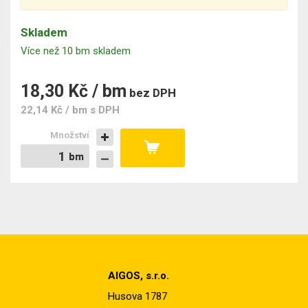
Skladem
Více než 10 bm skladem
18,30 Kč / bm
bez DPH
22,14 Kč / bm
s DPH
Množství
bm
bm
AIGOS, s.r.o.
Husova 1787