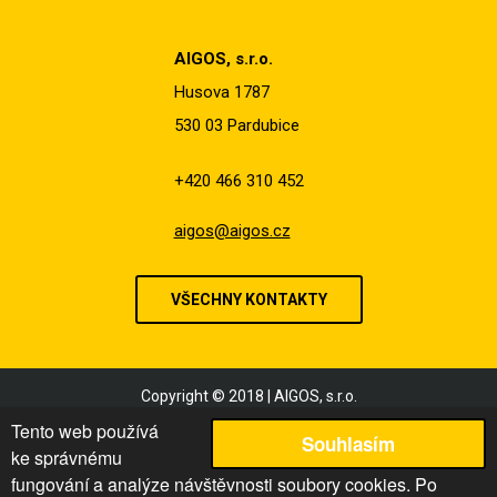
AIGOS, s.r.o.
Husova 1787
530 03 Pardubice
+420 466 310 452
aigos@aigos.cz
VŠECHNY KONTAKTY
Copyright © 2018 | AIGOS, s.r.o.
Obchodní podmínky
Tento web používá
Souhlasím
Reklamační řád
ke správnému
Podmínky užití
fungování a analýze návštěvnosti soubory cookies. Po