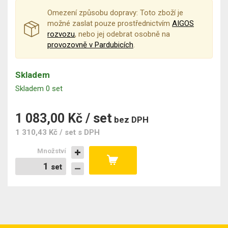
Omezení způsobu dopravy: Toto zboží je
možné zaslat pouze prostřednictvím
AIGOS
rozvozu
, nebo jej odebrat osobně na
provozovně v Pardubicích
.
Skladem
Skladem 0 set
1 083,00 Kč / set
bez DPH
1 310,43 Kč / set
s DPH
Množství
set
set