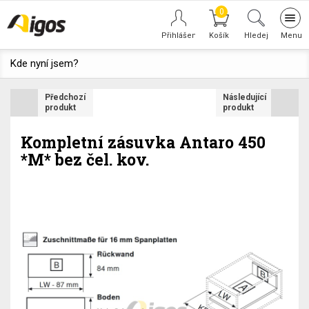
0
Tog
navi
Hledej
Kde nyní jsem?
Předchozí
Následující
produkt
produkt
Kompletní zásuvka Antaro 450
*M* bez čel. kov.