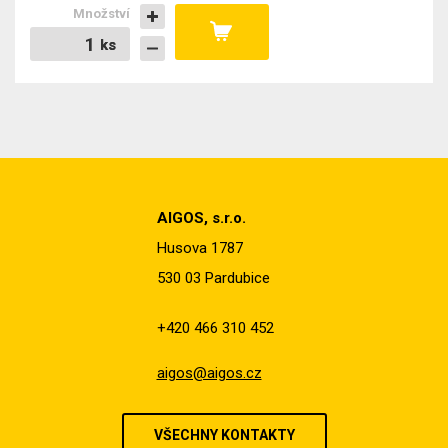
Množství
ks
ks
AIGOS, s.r.o.
Husova 1787
530 03 Pardubice
+420 466 310 452
aigos@aigos.cz
VŠECHNY KONTAKTY