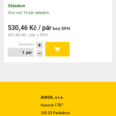
Skladem
Více než 10 pár skladem
530,46 Kč / pár
bez DPH
641,86 Kč / pár
s DPH
Množství
pár
pár
AIGOS, s.r.o.
Husova 1787
530 03 Pardubice