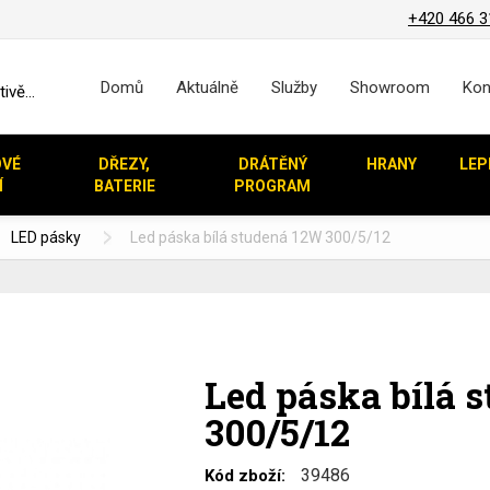
+420 466 3
Domů
Aktuálně
Služby
Showroom
Kon
vě...
OVÉ
DŘEZY,
DRÁTĚNÝ
HRANY
LEP
Í
BATERIE
PROGRAM
LED pásky
Led páska bílá studená 12W 300/5/12
Led páska bílá 
300/5/12
39486
Kód zboží: