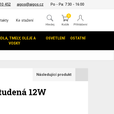
10 452
aigos@aigos.cz
Po - Pa: 7:30 - 16:00
0
takty
Ke stažení
Hledej
IDLA, TMELY, OLEJE A
OSVĚTLENÍ
OSTATNÍ
VOSKY
Následující produkt
studená 12W