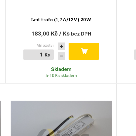
Led trafo (1,7A/12V) 20W
183,00 Kč / Ks
bez DPH
Množství
Ks
Ks
Skladem
5-10 Ks skladem