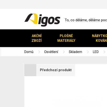
To, co děláme, děláme pocti
AKČNÍ
PLOŠNÉ
NÁBYTK
ZBOŽÍ
MATERIÁLY
KOVÁN
Domů
Osvětlení
Skladem
LED
Předchozí produkt