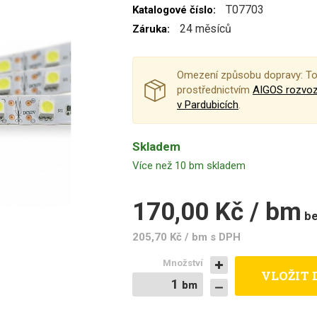
T07703
Katalogové číslo:
24 měsíců
Záruka:
Omezení způsobu dopravy: To
prostřednictvím
AIGOS rozvo
v Pardubicích
.
Skladem
Více než 10 bm skladem
170,00 Kč / bm
b
205,70 Kč / bm
s DPH
Množství
VLOŽIT 
bm
bm