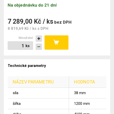
Na objednávku do 21 dní
7 289,00 Kč / ks
bez DPH
8 819,69 Kč / ks
s DPH
Množství
ks
ks
Technické parametry
NÁZEV PARAMETRU
HODNOTA
síla
38
mm
šířka
1200
mm