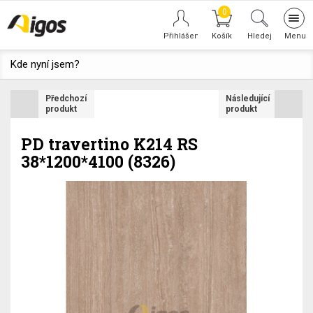
0
Tog
navi
Hledej
Kde nyní jsem?
Předchozí
Následující
produkt
produkt
PD travertino K214 RS
38*1200*4100 (8326)