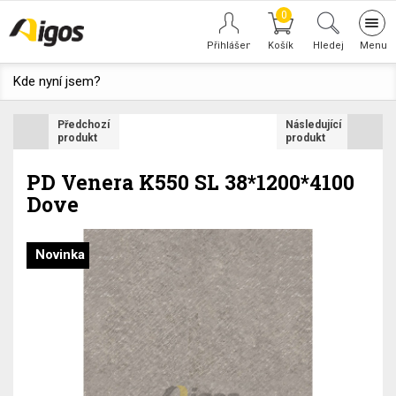
0
Tog
navi
Hledej
Kde nyní jsem?
Předchozí
Následující
produkt
produkt
PD Venera K550 SL 38*1200*4100
Dove
Novinka