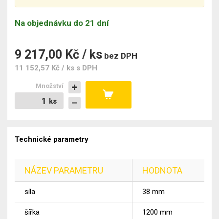
Na objednávku do 21 dní
9 217,00 Kč / ks
bez DPH
11 152,57 Kč / ks
s DPH
Množství
ks
ks
Technické parametry
NÁZEV PARAMETRU
HODNOTA
síla
38
mm
šířka
1200
mm