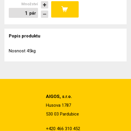
Množství
pár
pár
Popis produktu
Nosnost 45kg
AIGOS, s.r.o.
Husova 1787
530 03 Pardubice
+420 466 310 452