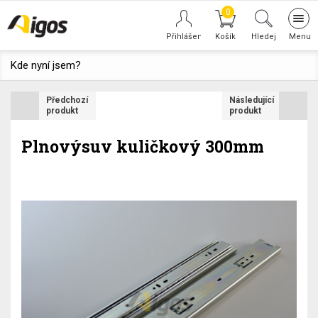
0
Tog
navi
Hledej
Kde nyní jsem?
Předchozí
Následující
produkt
produkt
Plnovýsuv kuličkový 300mm