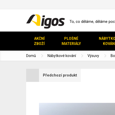
To, co děláme, děláme pocti
AKČNÍ
PLOŠNÉ
NÁBYTK
ZBOŽÍ
MATERIÁLY
KOVÁN
Domů
Nábytkové kování
Výsuvy
Bo
Předchozí produkt