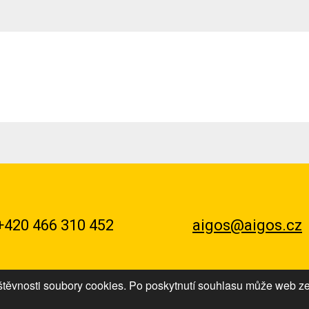
+420 466 310 452
aigos@aigos.cz
těvnosti soubory cookies. Po poskytnutí souhlasu může web z
Obchodní podmínky
|
Reklam