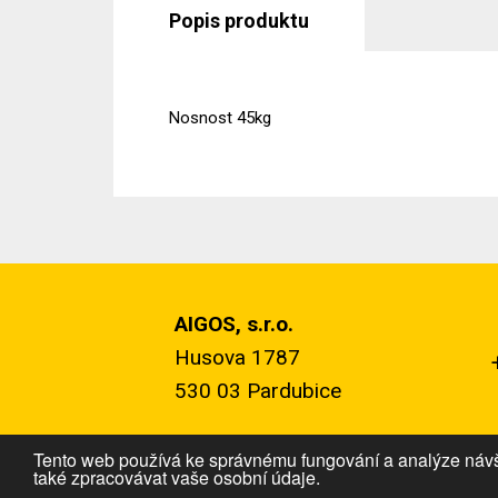
Popis produktu
Nosnost 45kg
AIGOS, s.r.o.
Husova 1787
530 03 Pardubice
Tento web používá ke správnému fungování a analýze návš
také zpracovávat vaše osobní údaje.
Copyright © 2018 | AIGOS, s.r.o.