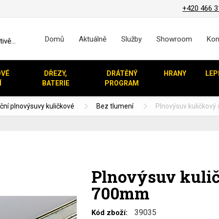
+420 466 3
Domů
Aktuálně
Služby
Showroom
Kon
vě...
OVÉ
DŘEZY,
DRÁTĚNÝ
HRANY
LEP
Í
BATERIE
PROGRAM
ční plnovýsuvy kuličkové
Bez tlumení
Plnovýsuv kuličkov
Plnovýsuv kuli
700mm
39035
Kód zboží: