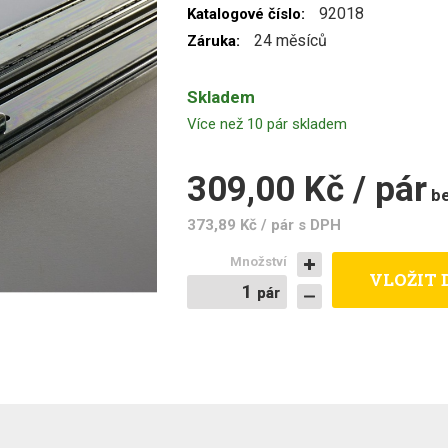
92018
Katalogové číslo:
24 měsíců
Záruka:
Skladem
Více než 10 pár skladem
309,00 Kč / pár
b
373,89 Kč / pár
s DPH
Množství
VLOŽIT 
pár
pár