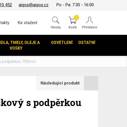
10 452
aigos@aigos.cz
Po - Pa: 7:30 - 16:00
0
takty
Ke stažení
Hledej
IDLA, TMELY, OLEJE A
OSVĚTLENÍ
OSTATNÍ
VOSKY
ý s podpěrkou 700mm
Následující produkt
čkový s podpěrkou