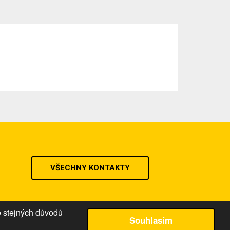
VŠECHNY KONTAKTY
e stejných důvodů
Souhlasím
ační řád
|
Podmínky užití
|
Mapa stránek
|