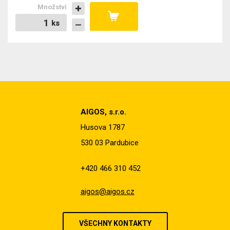
Množství
ks
ks
AIGOS, s.r.o.
Husova 1787
530 03 Pardubice
+420 466 310 452
aigos@aigos.cz
VŠECHNY KONTAKTY