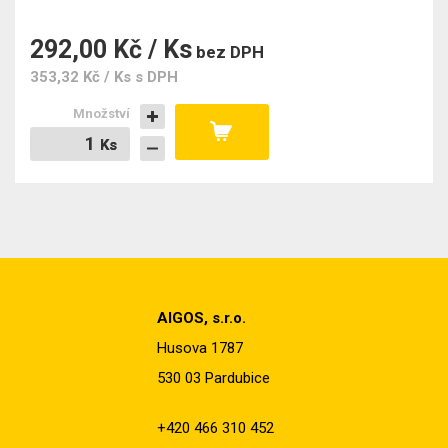
292,00 Kč / Ks
bez DPH
353,32 Kč / Ks
s DPH
Množství
Ks
Ks
AIGOS, s.r.o.
Husova 1787
530 03 Pardubice
+420 466 310 452