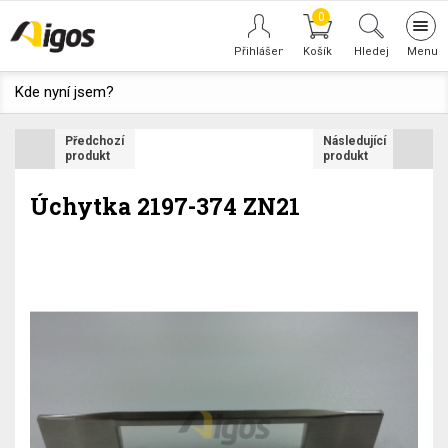
0
Tog
navi
Hledej
Kde nyní jsem?
Předchozí
Následující
produkt
produkt
Úchytka 2197-374 ZN21