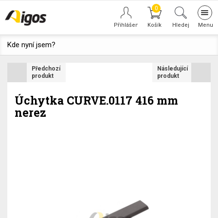
0
Tog
navi
Hledej
Kde nyní jsem?
Předchozí
Následující
produkt
produkt
Úchytka CURVE.0117 416 mm
nerez