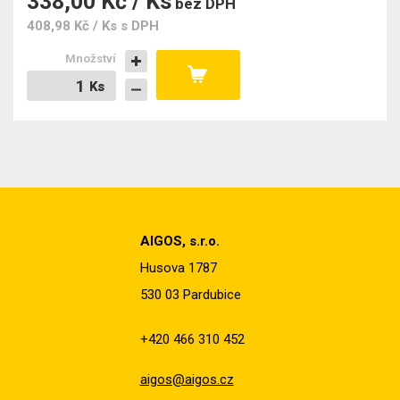
338,00 Kč / Ks
bez DPH
408,98 Kč / Ks
s DPH
Množství
Ks
Ks
AIGOS, s.r.o.
Husova 1787
530 03 Pardubice
+420 466 310 452
aigos@aigos.cz