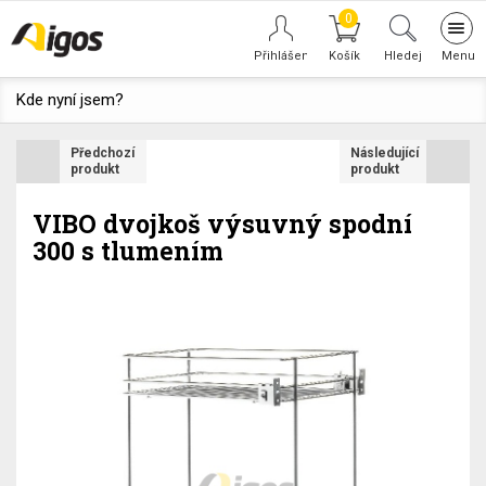
0
Tog
navi
Hledej
Kde nyní jsem?
Předchozí
Následující
produkt
produkt
VIBO dvojkoš výsuvný spodní
300 s tlumením