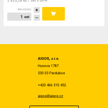
2 623,28 Kč / set
s DPH
Množství
set
set
AIGOS, s.r.o.
Husova 1787
530 03 Pardubice
+420 466 310 452
aigos@aigos.cz