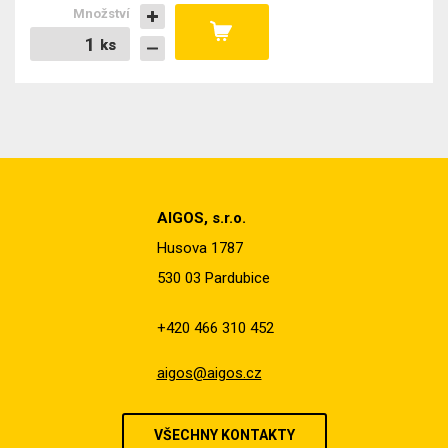
Množství
ks
ks
AIGOS, s.r.o.
Husova 1787
530 03 Pardubice
+420 466 310 452
aigos@aigos.cz
VŠECHNY KONTAKTY