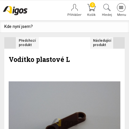
0
Tog
navi
Hledej
Kde nyní jsem?
Předchozí
Následující
produkt
produkt
Vodítko plastové L