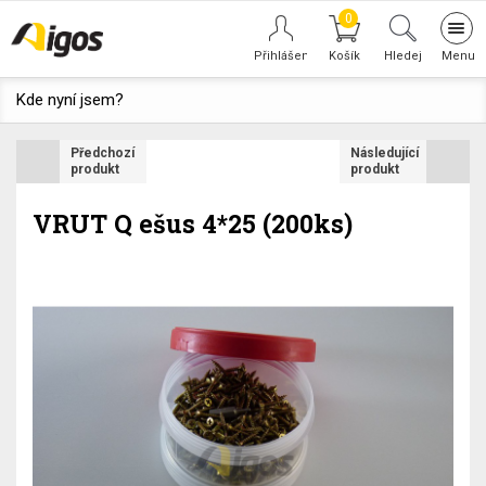
0
Tog
navi
Hledej
Kde nyní jsem?
Předchozí
Následující
produkt
produkt
VRUT Q ešus 4*25 (200ks)