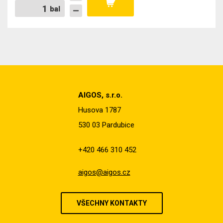
bal
bal
AIGOS, s.r.o.
Husova 1787
530 03 Pardubice
+420 466 310 452
aigos@aigos.cz
VŠECHNY KONTAKTY