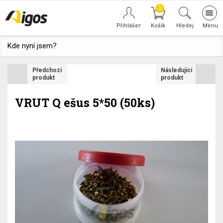
0
Tog
navi
Hledej
Kde nyní jsem?
Předchozí
Následující
produkt
produkt
VRUT Q ešus 5*50 (50ks)