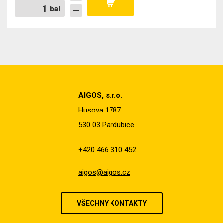
bal
bal
AIGOS, s.r.o.
Husova 1787
530 03 Pardubice
+420 466 310 452
aigos@aigos.cz
VŠECHNY KONTAKTY