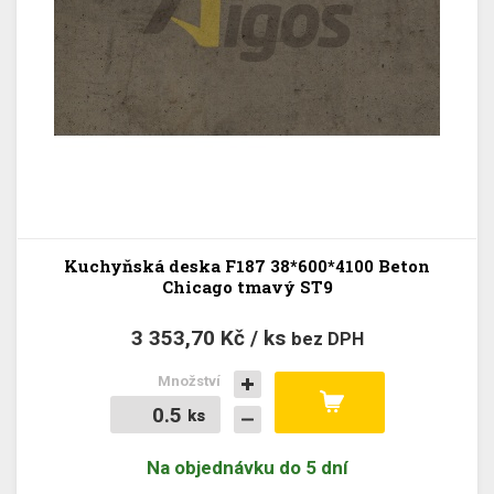
Kuchyňská deska F187 38*600*4100 Beton
Chicago tmavý ST9
3 353,70 Kč / ks
bez DPH
Množství
ks
ks
Na objednávku do 5 dní