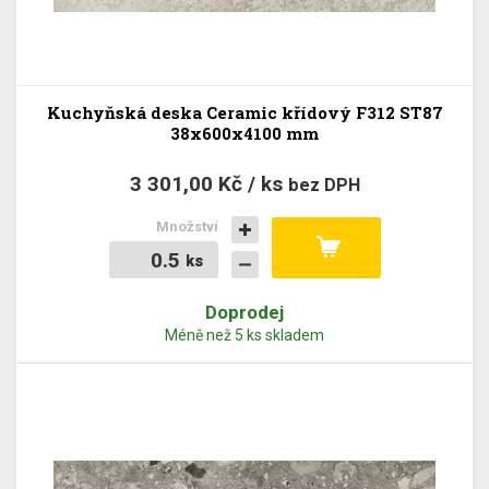
Kuchyňská deska Ceramic křídový F312 ST87
38x600x4100 mm
3 301,00 Kč / ks
bez DPH
Množství
ks
ks
Doprodej
Méně než 5 ks skladem