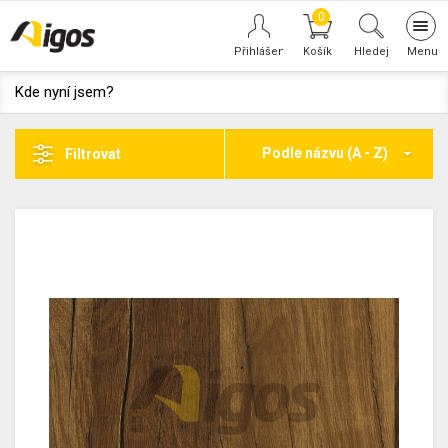
0
Tog
navi
Hledej
Kde nyní jsem?
Podle názvu (A - Z)
Filtrovat