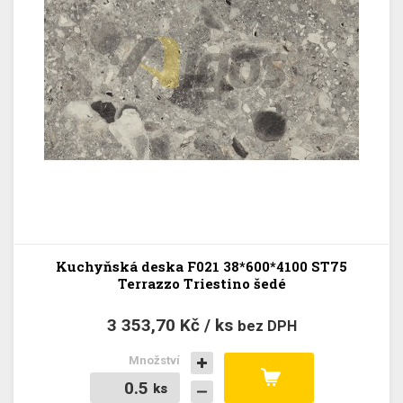
Kuchyňská deska F021 38*600*4100 ST75
Terrazzo Triestino šedé
3 353,70 Kč / ks
bez DPH
Množství
ks
ks