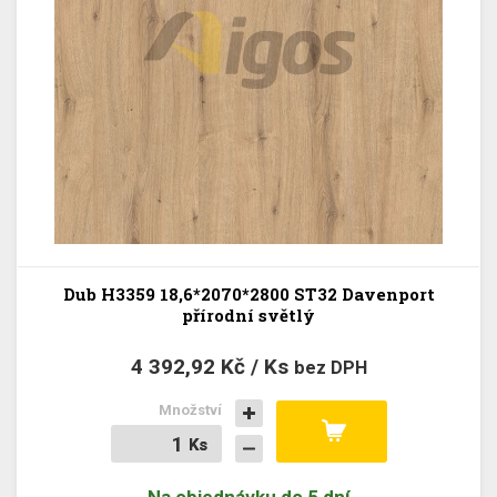
Dub H3359 18,6*2070*2800 ST32 Davenport
přírodní světlý
4 392,92 Kč / Ks
bez DPH
Množství
Ks
Ks