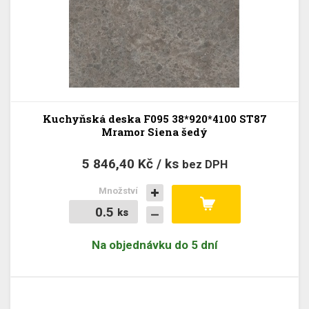
Kuchyňská deska F095 38*920*4100 ST87
Mramor Siena šedý
5 846,40 Kč / ks
bez DPH
Množství
ks
ks
Na objednávku do 5 dní