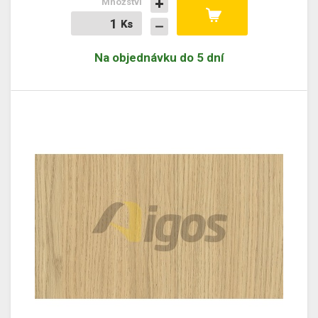
Množství
Ks
Ks
Na objednávku do 5 dní