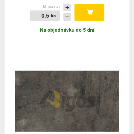
Množství
ks
ks
Na objednávku do 5 dní