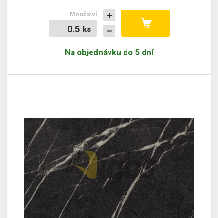
Množství
ks
ks
Na objednávku do 5 dní