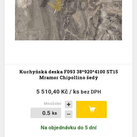
Kuchyňská deska F093 38*920*4100 ST15
Mramor Chipollino šedý
5 510,40 Kč / ks
bez DPH
Množství
ks
ks
Na objednávku do 5 dní