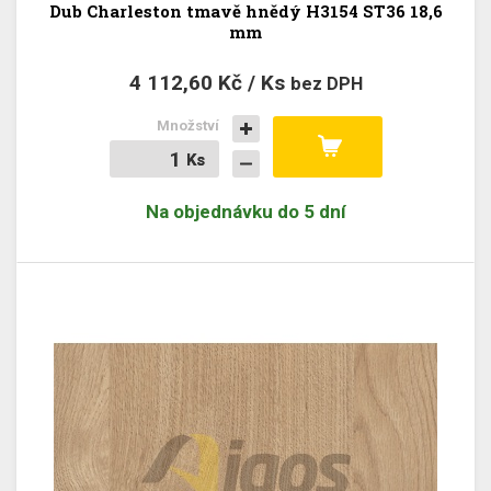
Dub Charleston tmavě hnědý H3154 ST36 18,6
mm
4 112,60 Kč / Ks
bez DPH
Množství
Ks
Ks
Na objednávku do 5 dní