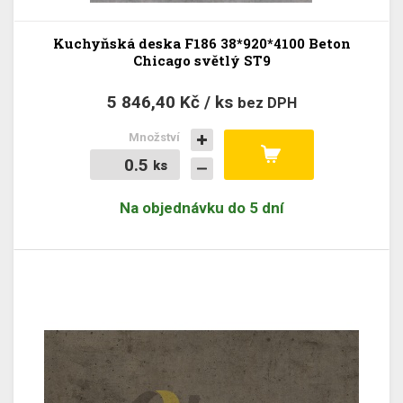
Kuchyňská deska F186 38*920*4100 Beton
Chicago světlý ST9
5 846,40 Kč / ks
bez DPH
Množství
ks
ks
Na objednávku do 5 dní