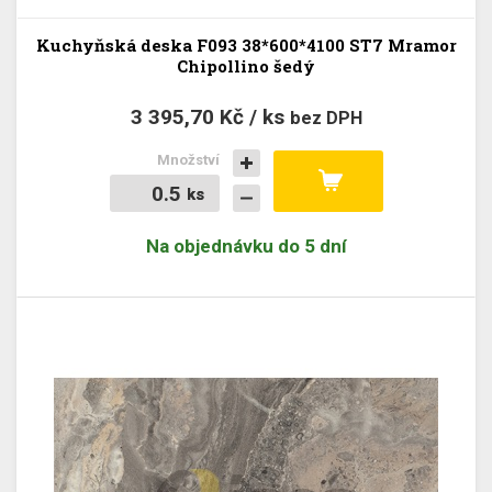
Kuchyňská deska F093 38*600*4100 ST7 Mramor
Chipollino šedý
3 395,70 Kč / ks
bez DPH
Množství
ks
ks
Na objednávku do 5 dní