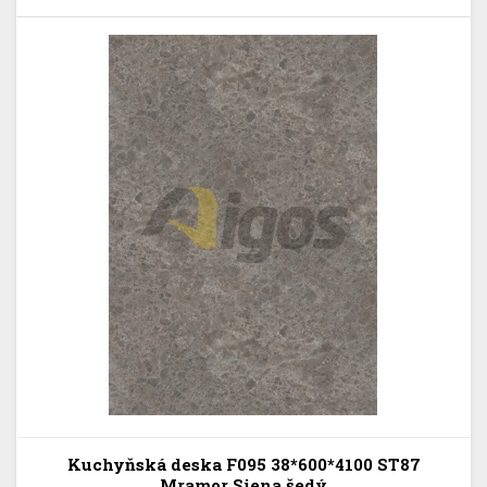
Kuchyňská deska F095 38*600*4100 ST87
Mramor Siena šedý