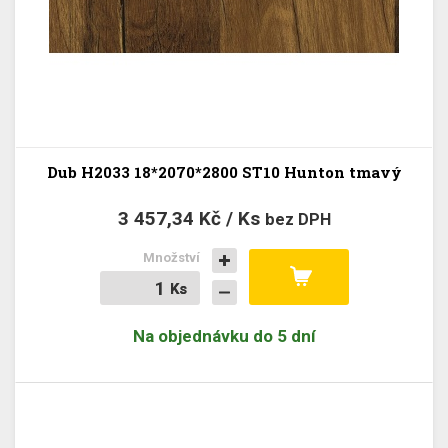
Dub H2033 18*2070*2800 ST10 Hunton tmavý
3 457,34 Kč / Ks
bez DPH
Množství
Ks
Ks
Na objednávku do 5 dní