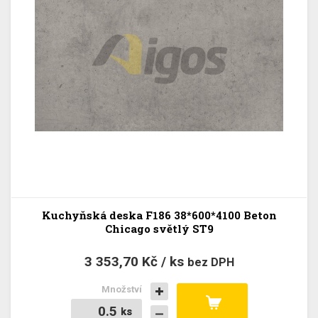
Kuchyňská deska F186 38*600*4100 Beton
Chicago světlý ST9
3 353,70 Kč / ks
bez DPH
Množství
ks
ks