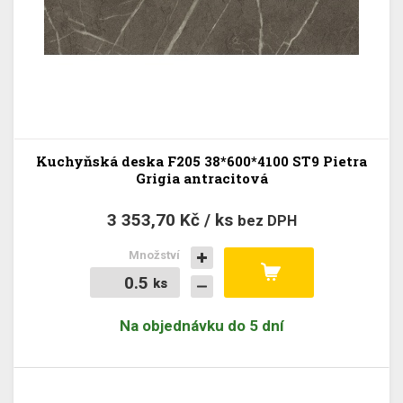
Kuchyňská deska F205 38*600*4100 ST9 Pietra
Grigia antracitová
3 353,70 Kč / ks
bez DPH
Množství
ks
ks
Na objednávku do 5 dní