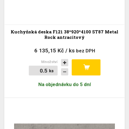
Kuchyňská deska F121 38*920*4100 ST87 Metal
Rock antracitový
6 135,15 Kč / ks
bez DPH
Množství
ks
ks
Na objednávku do 5 dní