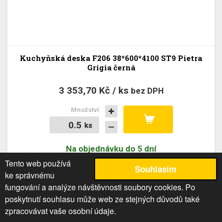
Kuchyňská deska F206 38*600*4100 ST9 Pietra
Grigia černá
3 353,70 Kč / ks
bez DPH
Množství
ks
ks
Na objednávku do 5 dní
Tento web používá
Souhlasím
ke správnému
fungování a analýze návštěvnosti soubory cookies. Po
poskytnutí souhlasu může web ze stejných důvodů také
zpracovávat vaše osobní údaje.