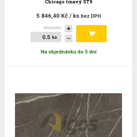
Chicago tmavý ST9
5 846,40 Kč / ks
bez DPH
Množství
ks
ks
Na objednávku do 5 dní