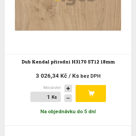
Dub Kendal přírodní H3170 ST12 18mm
3 026,34 Kč / Ks
bez DPH
Množství
Ks
Ks
Na objednávku do 5 dní