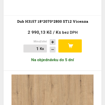
Dub H3157 18*2070*2800 ST12 Vicenza
2 990,13 Kč / Ks
bez DPH
Množství
Ks
Ks
Na objednávku do 5 dní