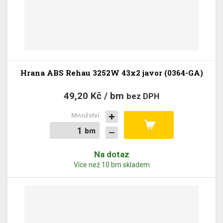
Hrana ABS Rehau 3252W 43x2 javor (0364-GA)
49,20 Kč / bm
bez DPH
Množství
bm
bm
Na dotaz
Více než 10 bm skladem