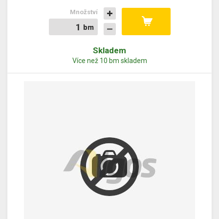
Množství
bm
bm
Skladem
Více než 10 bm skladem