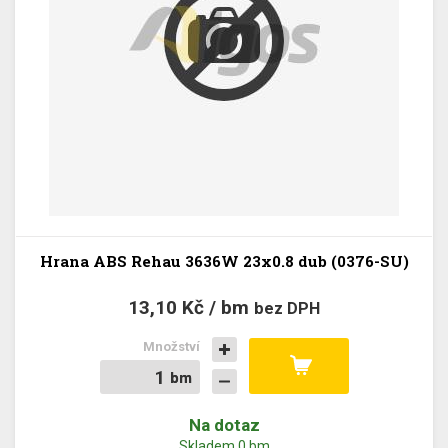
Hrana ABS Rehau 3636W 23x0.8 dub (0376-SU)
13,10 Kč / bm
bez DPH
Množství
bm
bm
Na dotaz
Skladem 0 bm