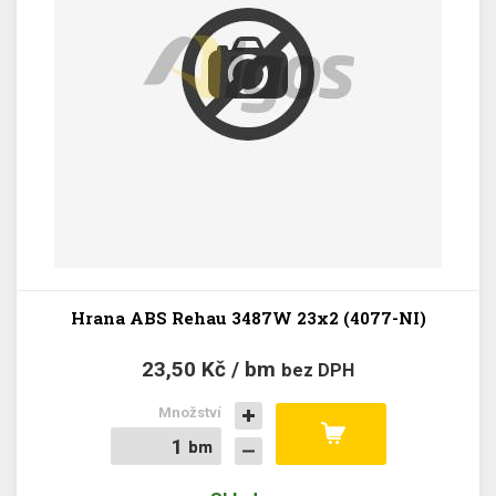
Hrana ABS Rehau 3487W 23x2 (4077-NI)
23,50 Kč / bm
bez DPH
Množství
bm
bm