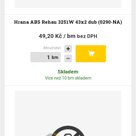
Hrana ABS Rehau 3251W 43x2 dub (0290-NA)
49,20 Kč / bm
bez DPH
Množství
bm
bm
Skladem
Více než 10 bm skladem