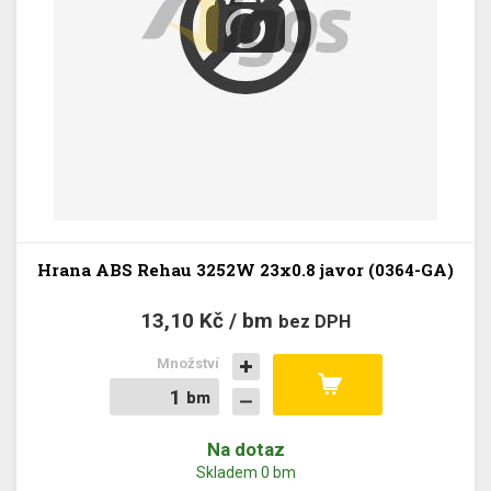
Hrana ABS Rehau 3252W 23x0.8 javor (0364-GA)
13,10 Kč / bm
bez DPH
Množství
bm
bm
Na dotaz
Skladem 0 bm