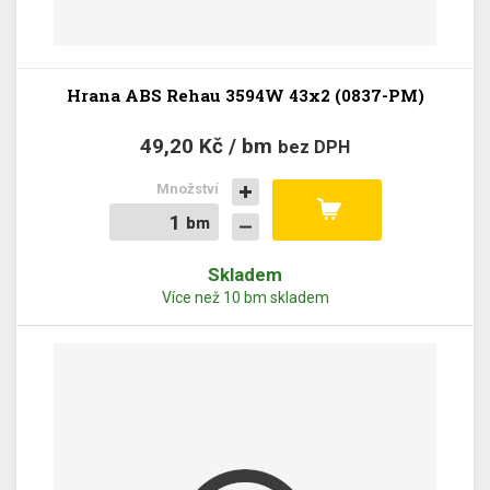
Hrana ABS Rehau 3594W 43x2 (0837-PM)
49,20 Kč / bm
bez DPH
Množství
bm
bm
Skladem
Více než 10 bm skladem