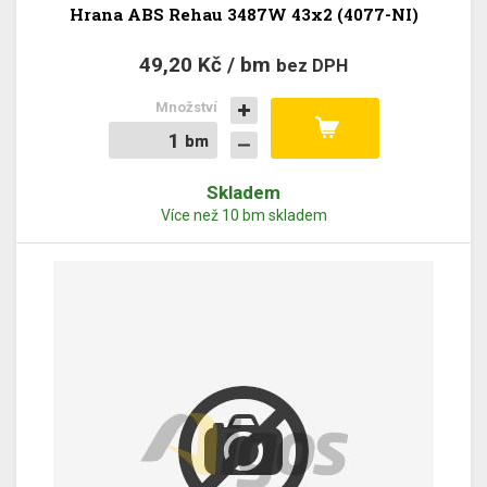
Hrana ABS Rehau 3487W 43x2 (4077-NI)
49,20 Kč / bm
bez DPH
Množství
bm
bm
Skladem
Více než 10 bm skladem