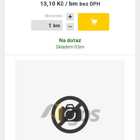
13,10 Kč / bm
bez DPH
Množství
bm
bm
Na dotaz
Skladem 0 bm