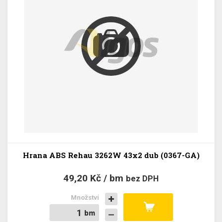
Hrana ABS Rehau 3262W 43x2 dub (0367-GA)
49,20 Kč / bm
bez DPH
Množství
bm
bm