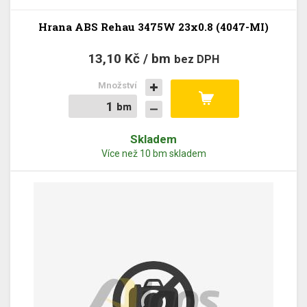
Hrana ABS Rehau 3475W 23x0.8 (4047-MI)
13,10 Kč / bm
bez DPH
Množství
bm
bm
Skladem
Více než 10 bm skladem