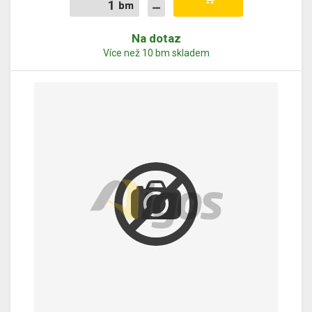
bm
bm
Na dotaz
Více než 10 bm skladem