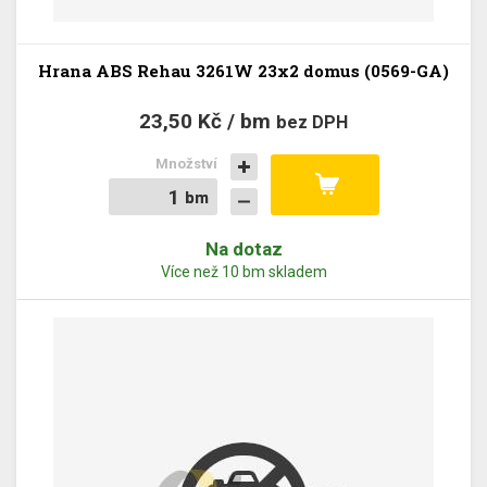
Hrana ABS Rehau 3261W 23x2 domus (0569-GA)
23,50 Kč / bm
bez DPH
Množství
bm
bm
Na dotaz
Více než 10 bm skladem