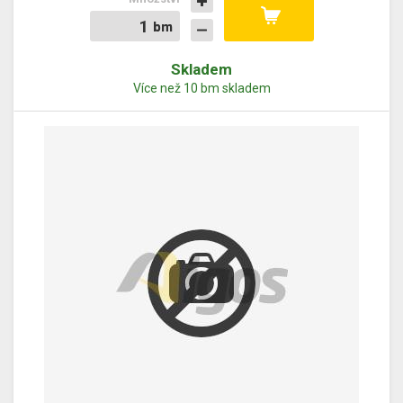
bm
bm
Skladem
Více než 10 bm skladem