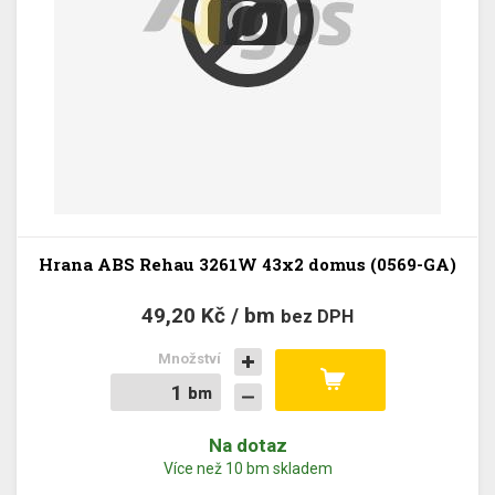
Hrana ABS Rehau 3261W 43x2 domus (0569-GA)
49,20 Kč / bm
bez DPH
Množství
bm
bm
Na dotaz
Více než 10 bm skladem