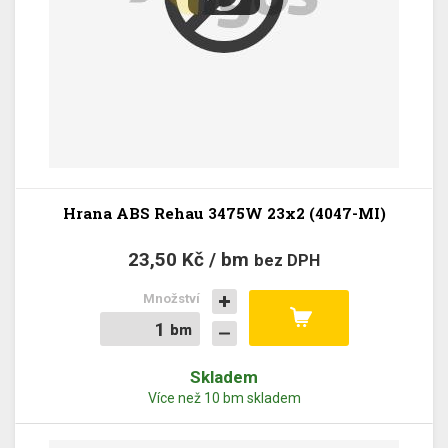
Hrana ABS Rehau 3475W 23x2 (4047-MI)
23,50 Kč / bm
bez DPH
Množství
bm
bm
Skladem
Více než 10 bm skladem