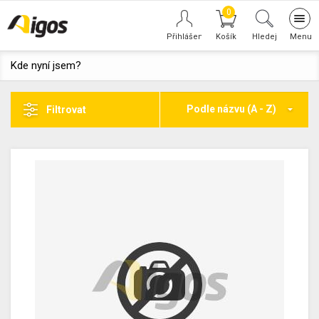
0
Tog
navi
Hledej
Kde nyní jsem?
Podle názvu (A - Z)
Filtrovat