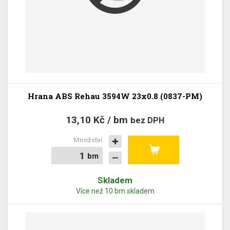
Hrana ABS Rehau 3594W 23x0.8 (0837-PM)
13,10 Kč / bm
bez DPH
Množství
bm
bm
Skladem
Více než 10 bm skladem