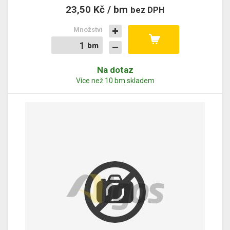
23,50 Kč / bm
bez DPH
Množství
bm
bm
Na dotaz
Více než 10 bm skladem