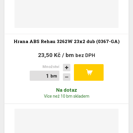
Hrana ABS Rehau 3262W 23x2 dub (0367-GA)
23,50 Kč / bm
bez DPH
Množství
bm
bm
Na dotaz
Více než 10 bm skladem