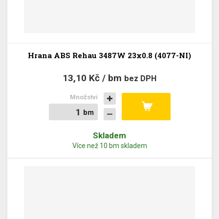
Hrana ABS Rehau 3487W 23x0.8 (4077-NI)
13,10 Kč / bm
bez DPH
Množství
bm
bm
Skladem
Více než 10 bm skladem