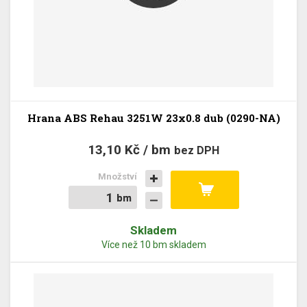
Hrana ABS Rehau 3251W 23x0.8 dub (0290-NA)
13,10 Kč / bm
bez DPH
Množství
bm
bm
Skladem
Více než 10 bm skladem