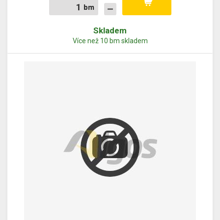
bm
bm
Skladem
Více než 10 bm skladem