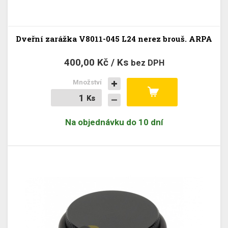
Dveřní zarážka V8011-045 L24 nerez brouš. ARPA
400,00 Kč / Ks
bez DPH
Množství
Ks
Ks
Na objednávku do 10 dní