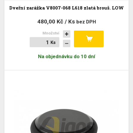
Dveřní zarážka V8007-068 L618 zlatá brouš. LOW
480,00 Kč / Ks
bez DPH
Množství
Ks
Ks
Na objednávku do 10 dní