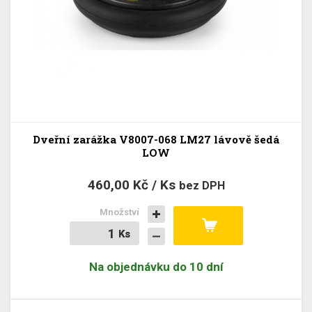
Dveřní zarážka V8007-068 LM27 lávově šedá
LOW
460,00 Kč / Ks
bez DPH
Množství
Ks
Ks
Na objednávku do 10 dní