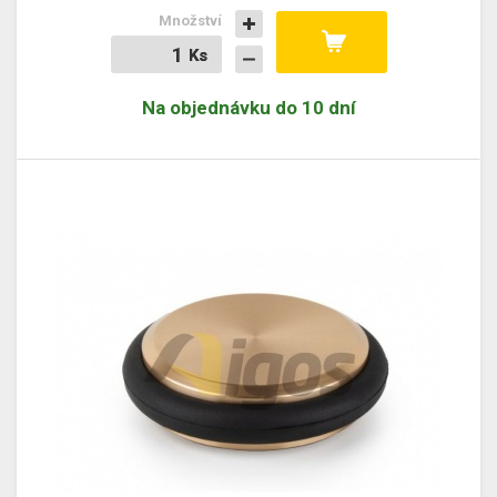
Množství
Ks
Ks
Na objednávku do 10 dní