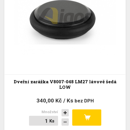
Dveřní zarážka V8007-048 LM27 lávově šedá
LOW
340,00 Kč / Ks
bez DPH
Množství
Ks
Ks