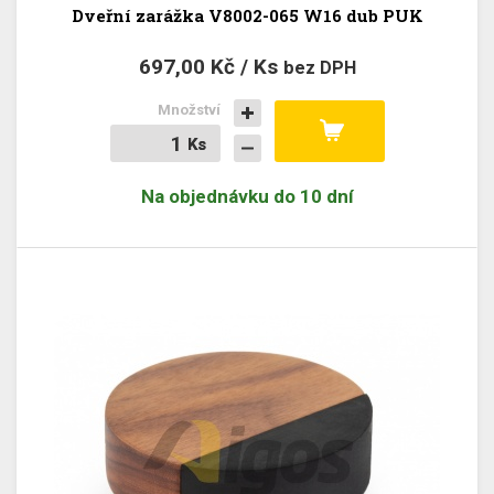
Dveřní zarážka V8002-065 W16 dub PUK
697,00 Kč / Ks
bez DPH
Množství
Ks
Ks
Na objednávku do 10 dní