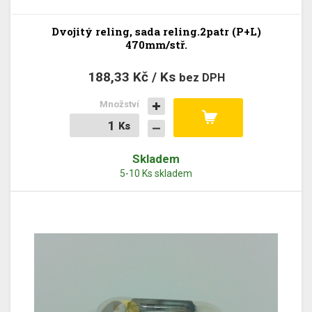
Dvojitý reling, sada reling.2patr (P+L)
470mm/stř.
188,33 Kč / Ks
bez DPH
Množství
Ks
Ks
Skladem
5-10 Ks skladem