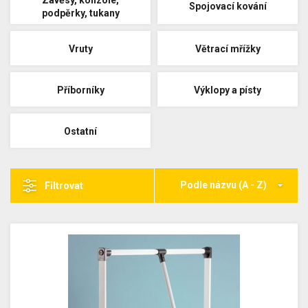
Závěsy, konzole,
Spojovací kování
podpěrky, tukany
Vruty
Větrací mřížky
Příborníky
Výklopy a písty
Ostatní
Podle názvu (A - Z)
Filtrovat