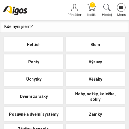
0
Tog
navi
Hledej
Kde nyní jsem?
Hettich
Blum
Panty
Výsuvy
Úchytky
Věšáky
Nohy, nožky, kolečka,
Dveřní zarážky
sokly
Posuvné a dveřní systémy
Zámky