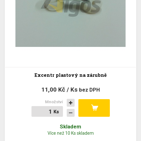
Excentr plastový na zárubně
11,00 Kč / Ks
bez DPH
Množství
Ks
Ks
Skladem
Více než 10 Ks skladem