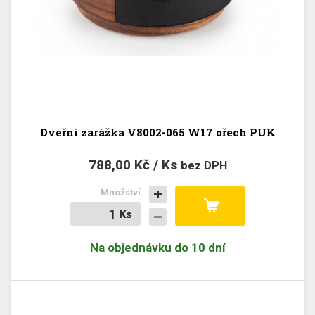
Dveřní zarážka V8002-065 W17 ořech PUK
788,00 Kč / Ks
bez DPH
Množství
Ks
Ks
Na objednávku do 10 dní