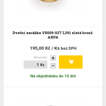
Dveřní zarážka V8009-027 L291 zlatá brouš.
ARPA
195,00 Kč / Ks
bez DPH
Množství
Ks
Ks
Na objednávku do 10 dní