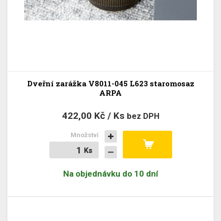
Dveřní zarážka V8011-045 L623 staromosaz
ARPA
422,00 Kč / Ks
bez DPH
Množství
Ks
Ks
Na objednávku do 10 dní