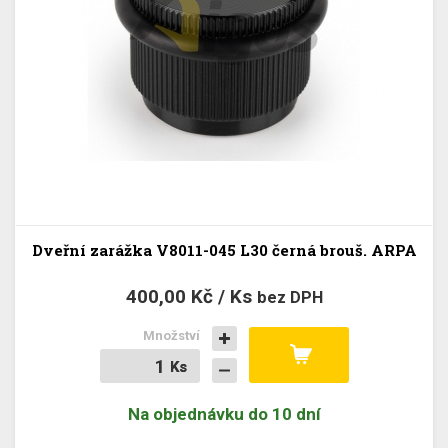
Dveřní zarážka V8011-045 L30 černá brouš. ARPA
400,00 Kč / Ks
bez DPH
Množství
Ks
Ks
Na objednávku do 10 dní