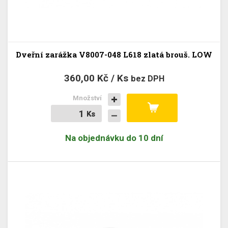
Dveřní zarážka V8007-048 L618 zlatá brouš. LOW
360,00 Kč / Ks
bez DPH
Množství
Ks
Ks
Na objednávku do 10 dní