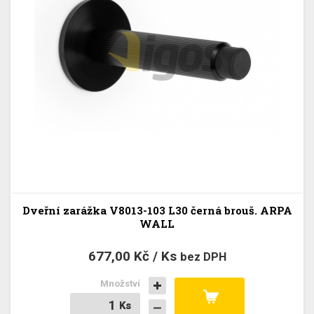
Dveřní zarážka V8013-103 L30 černá brouš. ARPA
WALL
677,00 Kč / Ks
bez DPH
Množství
Ks
Ks