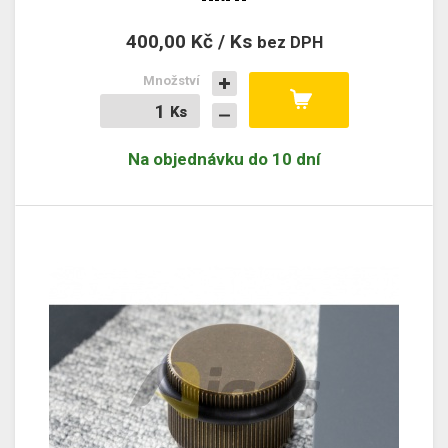
400,00 Kč / Ks
bez DPH
Množství
Ks
Ks
Na objednávku do 10 dní