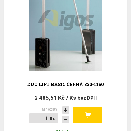
DUO LIFT BASIC ČERNÁ 830-1150
2 485,61 Kč / Ks
bez DPH
Množství
Ks
Ks