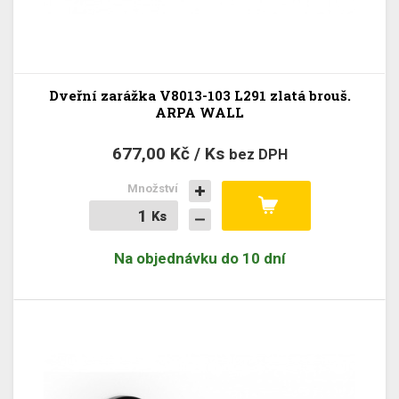
Dveřní zarážka V8013-103 L291 zlatá brouš.
ARPA WALL
677,00 Kč / Ks
bez DPH
Množství
Ks
Ks
Na objednávku do 10 dní